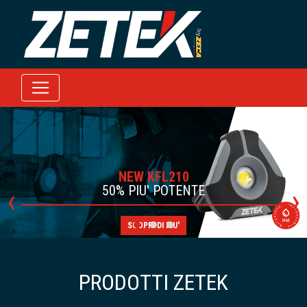
NEW KFL210
‹
›
50% PIU' POTENTE
SCOPRI DI PIU'
PRODOTTI ZETEK