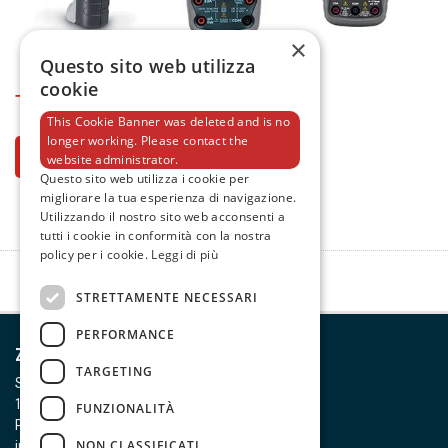
×
Questo sito web utilizza
cookie
TESTER
E MULTIMETRI
This Cookie Banner was deleted and is no
longer working. Please contact the
Scopri
website administrator.
Questo sito web utilizza i cookie per
migliorare la tua esperienza di navigazione.
Utilizzando il nostro sito web acconsenti a
tutti i cookie in conformità con la nostra
policy per i cookie.
Leggi di più
STRETTAMENTE NECESSARI
PERFORMANCE
Zeca S.p.A.
TARGETING
Strada della Chiara, 25
10080 Feletto Canavese (TO)
FUNZIONALITÀ
P. IVA 00437590011
NON CLASSIFICATI
info@zeca.it