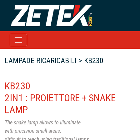
LAMPADE RICARICABILI > KB230
KB230
2IN1 : PROIETTORE + SNAKE
LAMP
The snake lamp allows to illuminate
with precision small areas,
difficult to reach using traditional lamps