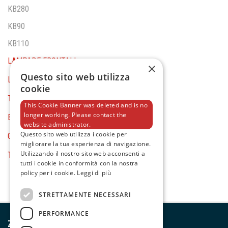
KB280
KB90
KB110
LAMPADE FRONTALI
×
Questo sito web utilizza
LAMPADE DA CANTIERE
cookie
TORCE
This Cookie Banner was deleted and is no
longer working. Please contact the
BATTERY TOOLS
website administrator.
Questo sito web utilizza i cookie per
GENERAL EQUIPMENT
migliorare la tua esperienza di navigazione.
Utilizzando il nostro sito web acconsenti a
TESTER E MULTIMETRI
tutti i cookie in conformità con la nostra
policy per i cookie.
Leggi di più
STRETTAMENTE NECESSARI
PERFORMANCE
Zeca S.p.A.