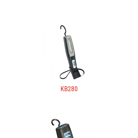
KB280