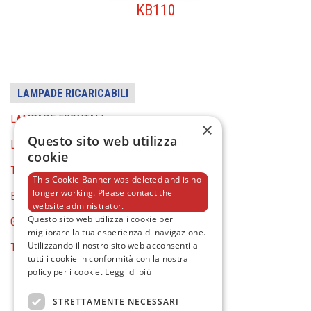
KB110
LAMPADE RICARICABILI
LAMPADE FRONTALI
×
Questo sito web utilizza
LAMPADE DA CANTIERE
cookie
TORCE
This Cookie Banner was deleted and is no
longer working. Please contact the
BATTERY TOOLS
website administrator.
Questo sito web utilizza i cookie per
GENERAL EQUIPMENT
migliorare la tua esperienza di navigazione.
Utilizzando il nostro sito web acconsenti a
TESTER E MULTIMETRI
tutti i cookie in conformità con la nostra
policy per i cookie.
Leggi di più
STRETTAMENTE NECESSARI