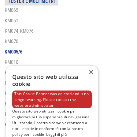
TESTER E MULTIMETRI
KM065
KM061
KM074-KM076
KM070
KM005/6
KM010
×
KM021
Questo sito web utilizza
KM035
cookie
KM040
This Cookie Banner was deleted and is no
longer working. Please contact the
KM041
website administrator.
Questo sito web utilizza i cookie per
KM480
migliorare la tua esperienza di navigazione.
Utilizzando il nostro sito web acconsenti a
KM025
tutti i cookie in conformità con la nostra
policy per i cookie.
Leggi di più