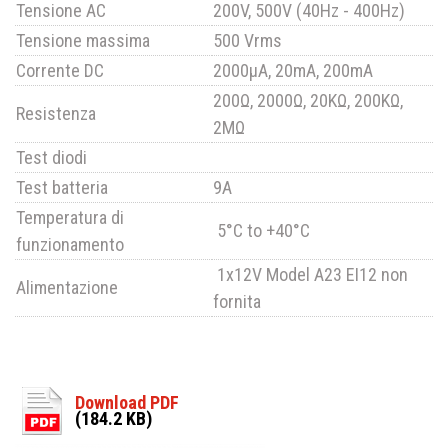
Tensione AC
200V, 500V (40Hz - 400Hz)
Tensione massima
500 Vrms
Corrente DC
2000μA, 20mA, 200mA
200Ω, 2000Ω, 20KΩ, 200KΩ,
Resistenza
2MΩ
Test diodi
Test batteria
9A
Temperatura di
5°C to +40°C
funzionamento
1x12V Model A23 EI12 non
Alimentazione
fornita
Download PDF
(184.2 KB)