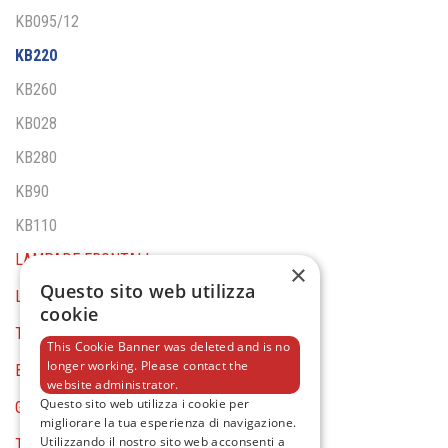
KB095/12
KB220
KB260
KB028
KB280
KB90
KB110
LAMPADE FRONTALI
×
Questo sito web utilizza
LAMPADE DA CANTIERE
cookie
TORCE
This Cookie Banner was deleted and is no
longer working. Please contact the
BATTERY TOOLS
website administrator.
Questo sito web utilizza i cookie per
GENERAL EQUIPMENT
migliorare la tua esperienza di navigazione.
Utilizzando il nostro sito web acconsenti a
TESTER E MULTIMETRI