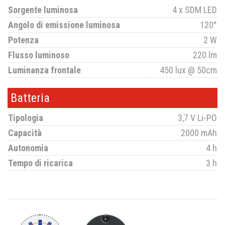
Sorgente luminosa
4 x SDM LED
Angolo di emissione luminosa
120°
Potenza
2 W
Flusso luminoso
220 lm
Luminanza frontale
450 lux @ 50cm
Batteria
Tipologia
3,7 V Li-PO
Capacità
2000 mAh
Autonomia
4 h
Tempo di ricarica
3 h