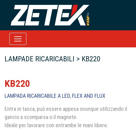
LAMPADE RICARICABILI > KB220
KB220
LAMPADA RICARICABILE A LED, FLEX AND FLUX
Entra in tasca, può essere appesa ovunque utilizzando il
gancio a scomparsa o il magnete.
Ideale per lavorare con entrambe le mani libere.